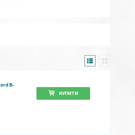
ord B-
КУПИТИ