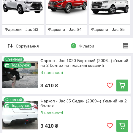
Фаркопи - Jac S3
Фаркопи - Jac S4
Фаркопи - Jac S5
Сортування
0
Фільтри
Съемный
Фаркоп - Jac 1020 Бортовий (2006--) з'ємний
Подарунок
на 2 болтах на пластині кований
В наявності
3 410
₴
Съемный
Фаркоп - Jac J5 Седан (2009--) з'ємний на 2
Подарунок
болтах
В наявності
3 410
₴