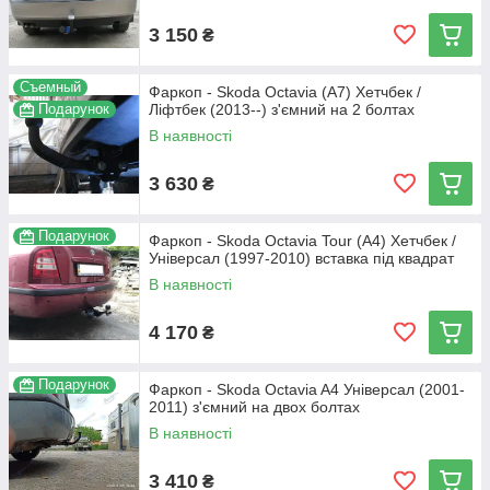
3 150
₴
Съемный
Фаркоп - Skoda Octavia (A7) Хетчбек /
Подарунок
Ліфтбек (2013--) з'ємний на 2 болтах
В наявності
3 630
₴
Подарунок
Фаркоп - Skoda Octavia Tour (A4) Хетчбек /
Універсал (1997-2010) вставка під квадрат
В наявності
4 170
₴
Подарунок
Фаркоп - Skoda Octavia A4 Універсал (2001-
2011) з'ємний на двох болтах
В наявності
3 410
₴