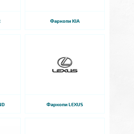
R
Фаркопи KIA
ND
Фаркопи LEXUS