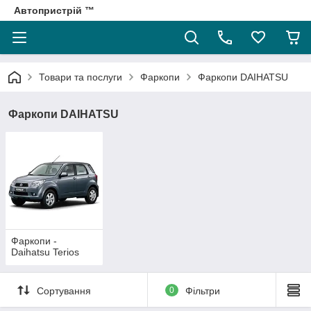
Автопристрій ™
Товари та послуги
Фаркопи
Фаркопи DAIHATSU
Фаркопи DAIHATSU
Фаркопи -
Daihatsu Terios
Сортування
0
Фільтри