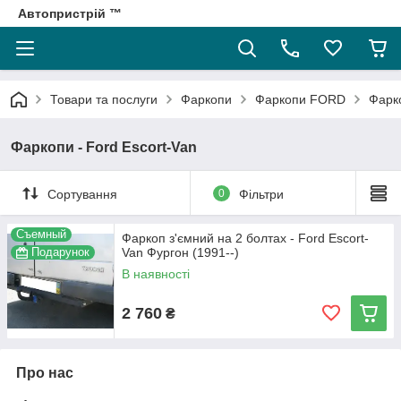
Автопристрій ™
Товари та послуги
Фаркопи
Фаркопи FORD
Фарко
Фаркопи - Ford Escort-Van
Сортування
0
Фільтри
Съемный
Фаркоп з'ємний на 2 болтах - Ford Escort-
Подарунок
Van Фургон (1991--)
В наявності
2 760
₴
Про нас