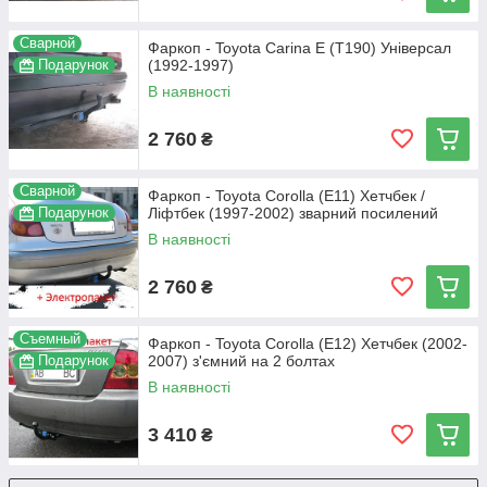
Сварной
Фаркоп - Toyota Carina E (Т190) Універсал
Подарунок
(1992-1997)
В наявності
2 760
₴
Сварной
Фаркоп - Toyota Corolla (E11) Хетчбек /
Подарунок
Ліфтбек (1997-2002) зварний посилений
В наявності
2 760
₴
Съемный
Фаркоп - Toyota Corolla (E12) Хетчбек (2002-
Подарунок
2007) з'ємний на 2 болтах
В наявності
3 410
₴