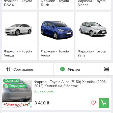
Фаркопи - Toyota
Фаркопи - Toyota
Фаркопи - Toyota
RAV-4
Rush
Sienna
Фаркопи - Toyota
Фаркопи - Toyota
Фаркопи - Toyota
Venza
Verso
Yaris
Сортування
0
Фільтри
Съемный
Фаркоп - Toyota Auris (E150) Хетчбек (2006-
Подарунок
2012) з'ємний на 2 болтах
В наявності
3 410
₴