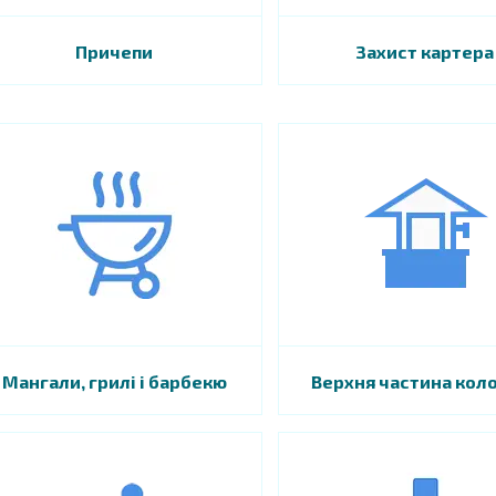
Причепи
Захист картера
Мангали, грилі і барбекю
Верхня частина кол