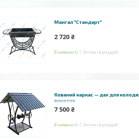
Мангал "Стандарт"
2 720 ₴
В наявності
Оптом і в роздріб
Кований каркас — дах для колодя
вороток
7 500 ₴
В наявності
Оптом і в роздріб