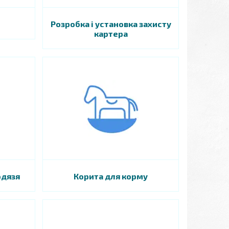
Розробка і установка захисту
картера
одязя
Корита для корму