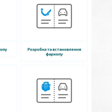
копу
Розробка та встановлення
фаркопу