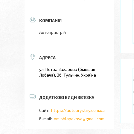
Автопристрій
ул. Петра Захарова (бывшая
Лобача), 36, Тульчин, Україна
https://autoprystriy.com.ua
om.shlapakova@gmail.com