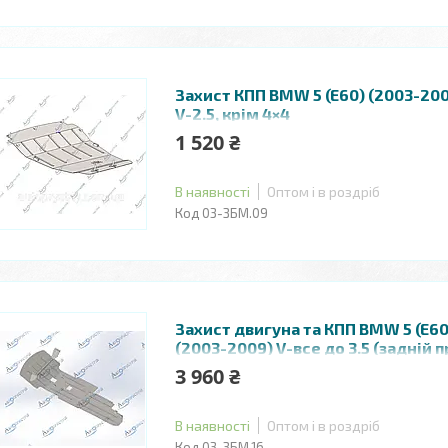
Захист КПП BMW 5 (E60) (2003-200
V-2.5, крім 4×4
1 520 ₴
В наявності
Оптом і в роздріб
03-ЗБМ.09
Захист двигуна та КПП BMW 5 (E60,
(2003-2009) V-все до 3.5 (задній 
3 960 ₴
В наявності
Оптом і в роздріб
03-ЗБМ.16