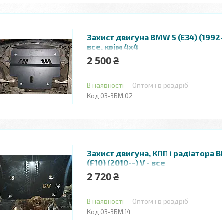
Захист двигуна BMW 5 (E34) (1992-
все, крім 4х4
2 500 ₴
В наявності
Оптом і в роздріб
03-ЗБМ.02
Захист двигуна, КПП і радіатора 
(F10) (2010--) V - все
2 720 ₴
В наявності
Оптом і в роздріб
03-ЗБМ.14