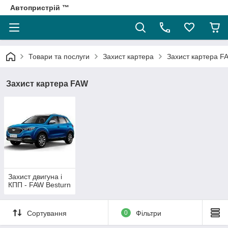
Автопристрій ™
Товари та послуги
Захист картера
Захист картера F
Захист картера FAW
Захист двигуна і
КПП - FAW Besturn
Сортування
0
Фільтри