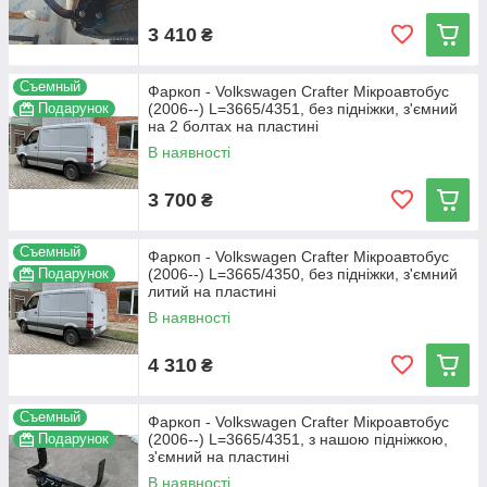
3 410
₴
Съемный
Фаркоп - Volkswagen Crafter Мікроавтобус
Подарунок
(2006--) L=3665/4351, без підніжки, з'ємний
на 2 болтах на пластині
В наявності
3 700
₴
Съемный
Фаркоп - Volkswagen Crafter Мікроавтобус
Подарунок
(2006--) L=3665/4350, без підніжки, з'ємний
литий на пластині
В наявності
4 310
₴
Съемный
Фаркоп - Volkswagen Crafter Мікроавтобус
Подарунок
(2006--) L=3665/4351, з нашою підніжкою,
з'ємний на пластині
В наявності