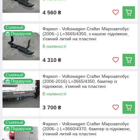
4 560
₴
Съемный
Фаркоп - Volkswagen Crafter Мікроавтобус
Подарунок
(2006--) L=3665/4350, з нашою підніжкою,
з'ємний литий на пластині
В наявності
4 310
₴
Съемный
Фаркоп - Volkswagen Crafter Мікроавтобус
Подарунок
(2006-2016) L=3665/4350, бампер із
підніжкою, з'ємний на пластині
В наявності
3 700
₴
Съемный
Фаркоп - Volkswagen Crafter Мікроавтобус
Подарунок
(2006--) L=3660/4370, бампер із підніжкою,
з'ємний литий на пластині