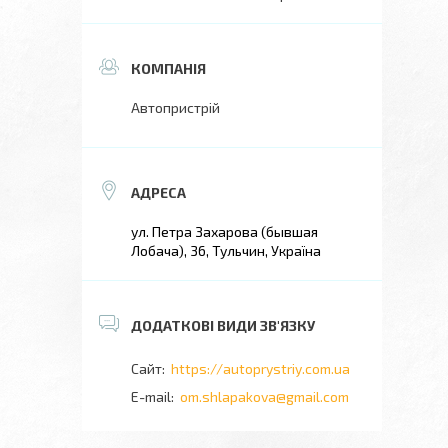
Автопристрій
ул. Петра Захарова (бывшая
Лобача), 36, Тульчин, Україна
https://autoprystriy.com.ua
om.shlapakova@gmail.com