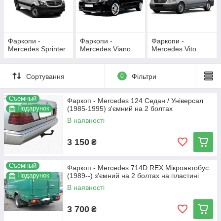
Фаркопи -
Фаркопи -
Фаркопи -
Mercedes Sprinter
Mercedes Viano
Mercedes Vito
Сортування
0
Фільтри
Съемный
Фаркоп - Mercedes 124 Седан / Універсал
Подарунок
(1985-1995) з'ємний на 2 болтах
В наявності
3 150
₴
Съемный
Фаркоп - Mercedes 714D REX Мікроавтобус
Подарунок
(1989--) з'ємний на 2 болтах на пластині
В наявності
3 700
₴