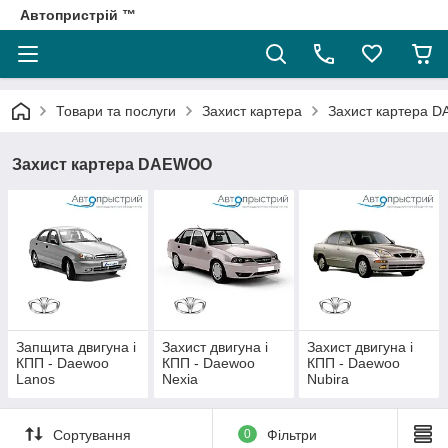
Автопристрій ™
Товари та послуги
Захист картера
Захист картера 
Захист картера DAEWOO
Запщита двигуна і
Захист двигуна і
Захист двигуна і
КПП - Daewoo
КПП - Daewoo
КПП - Daewoo
Lanos
Nexia
Nubira
Сортування
0
Фільтри