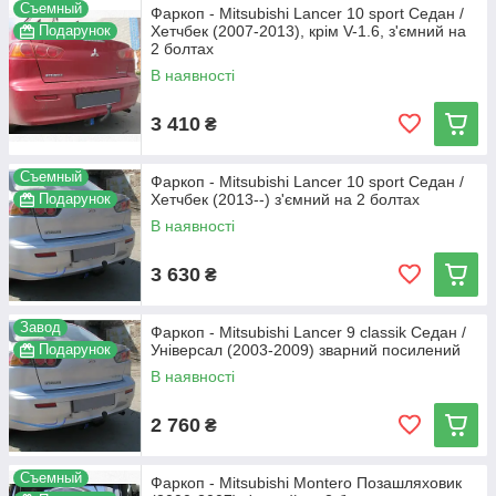
Съемный
Фаркоп - Mitsubishi Lancer 10 sport Седан /
Подарунок
Хетчбек (2007-2013), крім V-1.6, з'ємний на
2 болтах
В наявності
3 410
₴
Съемный
Фаркоп - Mitsubishi Lancer 10 sport Седан /
Подарунок
Хетчбек (2013--) з'ємний на 2 болтах
В наявності
3 630
₴
Завод
Фаркоп - Mitsubishi Lancer 9 classik Седан /
Подарунок
Універсал (2003-2009) зварний посилений
В наявності
2 760
₴
Съемный
Фаркоп - Mitsubishi Montero Позашляховик