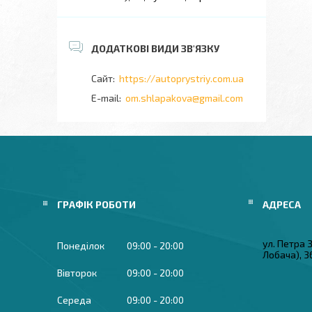
https://autoprystriy.com.ua
om.shlapakova@gmail.com
ГРАФІК РОБОТИ
ул. Петра
Понеділок
09:00
20:00
Лобача), 3
Вівторок
09:00
20:00
Середа
09:00
20:00