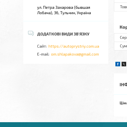
Тов
ул. Петра Захарова (бывшая
Лобача), 36, Тульчин, Україна
Ко
Сер
Сум
https://autoprystriy.com.ua
om.shlapakova@gmail.com
ІН
Цін