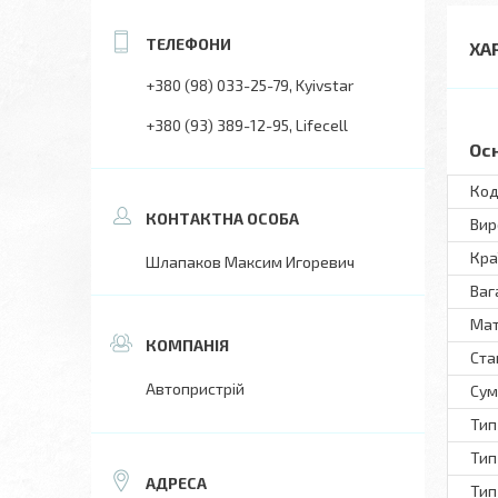
ХА
+380 (98) 033-25-79
Kyivstar
+380 (93) 389-12-95
Lifecell
Ос
Код
Вир
Кра
Шлапаков Максим Игоревич
Ваг
Мат
Ста
Автопристрій
Сум
Тип
Тип
Тип