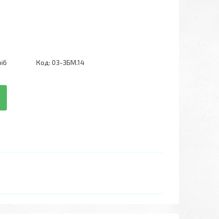
ріб
Код:
03-ЗБМ.14