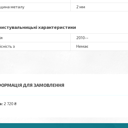
щина металу
2 мм
ристувальницькі характеристики
ія
2010--
існість з
Немає
ФОРМАЦІЯ ДЛЯ ЗАМОВЛЕННЯ
а:
2 720 ₴