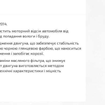
014.
стить моторний відсік автомобіля від
ід попадання вологи і бруду.
дження двигуна, що забезпечує стабільність
ою чорною глянцевою фарбою, що наноситься
ння і запобігає корозії.
 заміни масляного фільтра, що знижує
ст двигуна виготовляється методом
хнічні характеристики і міцність