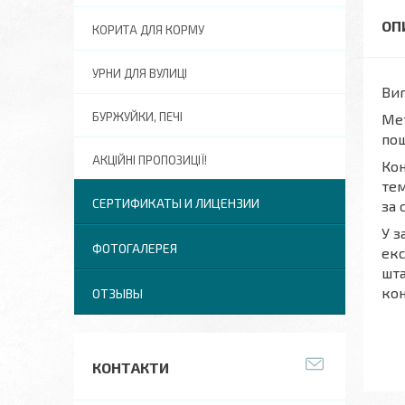
КОРИТА ДЛЯ КОРМУ
УРНИ ДЛЯ ВУЛИЦІ
Виг
БУРЖУЙКИ, ПЕЧІ
Мет
пош
АКЦІЙНІ ПРОПОЗИЦІЇ!
Кон
тем
СЕРТИФИКАТЫ И ЛИЦЕНЗИИ
за 
У з
ФОТОГАЛЕРЕЯ
екс
шта
кон
ОТЗЫВЫ
КОНТАКТИ