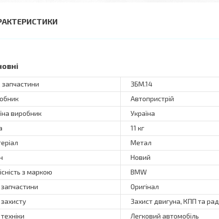
РАКТЕРИСТИКИ
новні
 запчастини
ЗБМ.14
обник
Автопристрій
їна виробник
Україна
а
11 кг
еріал
Метал
н
Новий
існість з маркою
BMW
 запчастини
Оригінал
 захисту
Захист двигуна, КПП та ра
 техніки
Легковий автомобіль