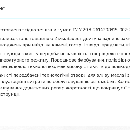
отовлена згідно технічних умов ТУ У 29.3-2614208315-002:2
алева, сталь товщиною 2 мм. Захист двигуна надійно захи
коджень при наїзді на камені, гострі і тверді предмети, в
струкція захисту передбачає наявність отворів для охоло
пературного режиму. Порошкове фарбування, поліефірн
спеціальною технологією, має високу стійкість до пошкодже
ахисті передбачені технологічні отвори для зливу масла і
плуатаційні витрати по обслуговуванню автомобіля. Захи
мпування додаткових ребер жорсткості, що покращує її те
струкції.