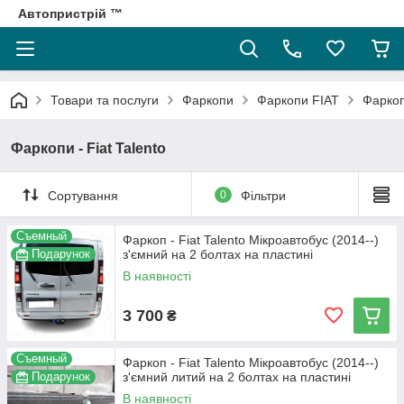
Автопристрій ™
Товари та послуги
Фаркопи
Фаркопи FIAT
Фаркопи
Фаркопи - Fiat Talento
Сортування
0
Фільтри
Съемный
Фаркоп - Fiat Talento Мікроавтобус (2014--)
Подарунок
з'ємний на 2 болтах на пластині
В наявності
3 700
₴
Съемный
Фаркоп - Fiat Talento Мікроавтобус (2014--)
Подарунок
з'ємний литий на 2 болтах на пластині
В наявності