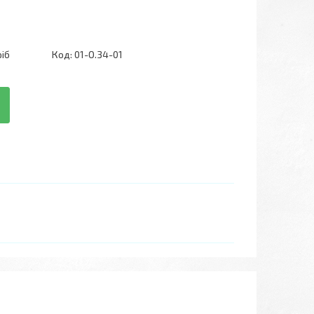
ріб
Код:
01-О.34-01