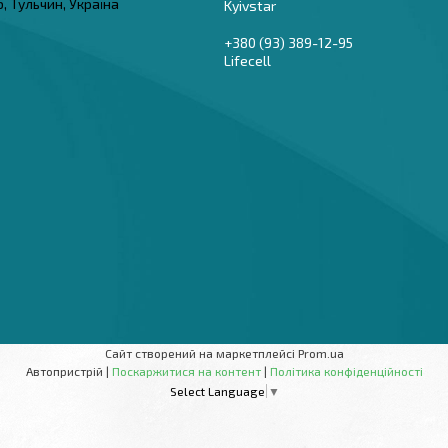
6, Тульчин, Україна
Kyivstar
+380 (93) 389-12-95
Lifecell
Сайт створений на маркетплейсі
Prom.ua
Автопристрій |
Поскаржитися на контент
|
Політика конфіденційності
Select Language
▼