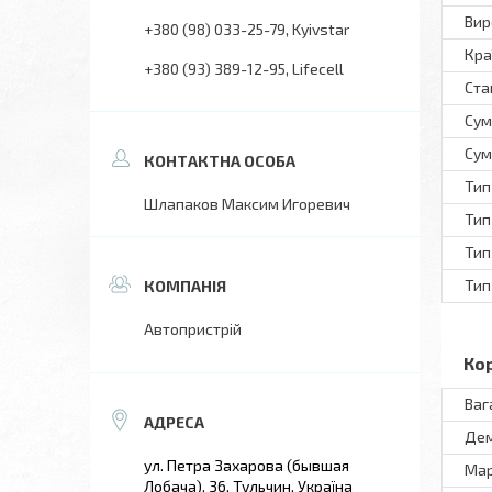
Вир
+380 (98) 033-25-79
Kyivstar
Кра
+380 (93) 389-12-95
Lifecell
Ста
Сум
Сум
Тип
Шлапаков Максим Игоревич
Тип
Тип
Тип
Автопристрій
Ко
Ваг
Дем
ул. Петра Захарова (бывшая
Ма
Лобача), 36, Тульчин, Україна