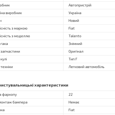
обник
Автопристрій
їна виробник
Україна
н
Новий
існість з маркою
Fiat
існість з моделлю
Talento
 гака
Знімний
 запчастини
Оригінал
 кулі
Тип F
 техніки
Легковий автомобіль
ристувальницькі характеристики
а фаркопу
22
онтаж бампера
Немає
рка
Fiat