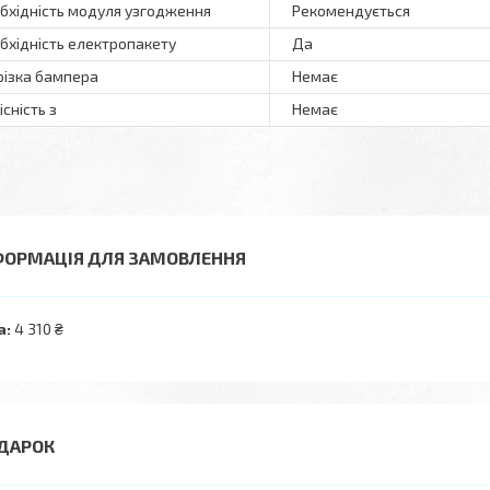
бхідність модуля узгодження
Рекомендується
бхідність електропакету
Да
різка бампера
Немає
існість з
Немає
ФОРМАЦІЯ ДЛЯ ЗАМОВЛЕННЯ
а:
4 310 ₴