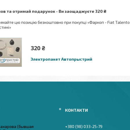
ов та отримай подарунок
Ви заощаджуєте 320 ₴
имайте цю позицію безкоштовно при покупці «Фаркоп - Fiat Talento 
стині»
320 ₴
Электропакет Автопрыстрий
 Захарова (бывшая
+380 (98) 033-25-79