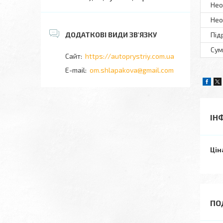
Нео
Нео
Під
Сум
https://autoprystriy.com.ua
om.shlapakova@gmail.com
ІН
Цін