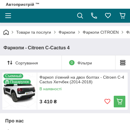
Автопристрій ™
Товари та послуги
Фаркопи
Фаркопи CITROEN
Ф
Фаркопи - Citroen С-Cactus 4
Сортування
0
Фільтри
Съемный
Фаркоп з'ємний на двох болтах - Citroen С-4
Подарунок
Cactus Хетчбек (2014-2018)
В наявності
3 410
₴
Про нас