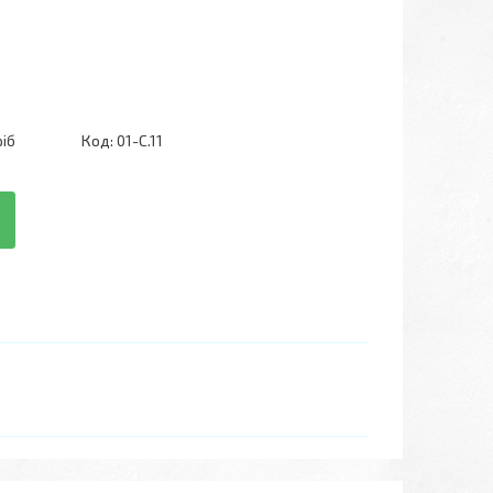
ріб
Код:
01-С.11