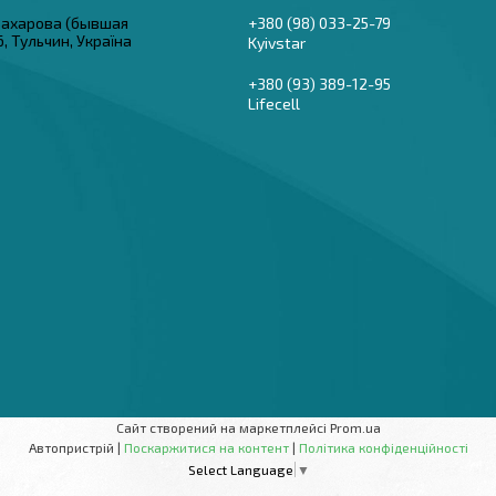
 Захарова (бывшая
+380 (98) 033-25-79
6, Тульчин, Україна
Kyivstar
+380 (93) 389-12-95
Lifecell
Сайт створений на маркетплейсі
Prom.ua
Автопристрій |
Поскаржитися на контент
|
Політика конфіденційності
Select Language
▼