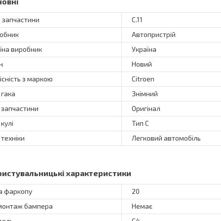
новні
 запчастини
С.11
обник
Автопристрій
їна виробник
Україна
н
Новий
існість з маркою
Citroen
 гака
Знімний
 запчастини
Оригінал
 кулі
Тип C
 техніки
Легковий автомобіль
ристувальницькі характеристики
а фаркопу
20
онтаж бампера
Немає
дель
C4