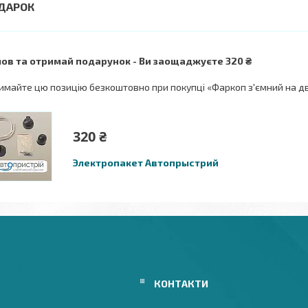
ов та отримай подарунок
Ви заощаджуєте 320 ₴
имайте цю позицію безкоштовно при покупці «Фаркоп з'ємний на дво
320 ₴
Электропакет Автопрыстрий