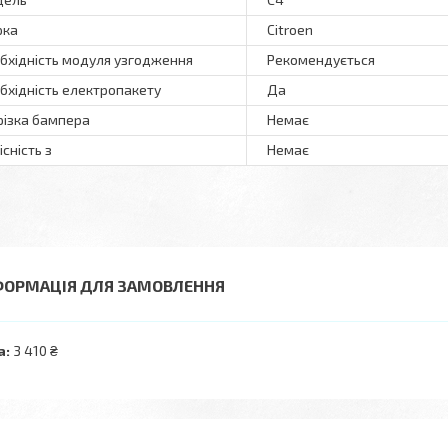
рка
Citroen
бхідність модуля узгодження
Рекомендується
бхідність електропакету
Да
різка бампера
Немає
існість з
Немає
ФОРМАЦІЯ ДЛЯ ЗАМОВЛЕННЯ
а:
3 410 ₴