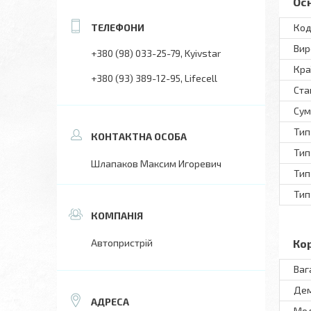
Ос
Код
Вир
+380 (98) 033-25-79
Kyivstar
Кра
+380 (93) 389-12-95
Lifecell
Ста
Сум
Тип
Тип
Шлапаков Максим Игоревич
Тип
Тип
Автопристрій
Ко
Ваг
Дем
Мo