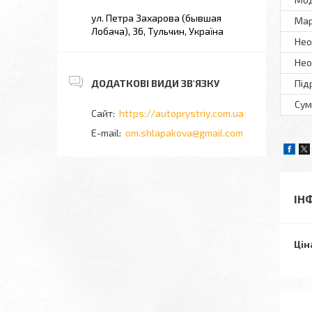
ул. Петра Захарова (бывшая
Ма
Лобача), 36, Тульчин, Україна
Нео
Нео
Під
Сум
https://autoprystriy.com.ua
om.shlapakova@gmail.com
ІН
Цін