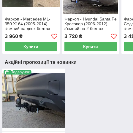
Фаркоп - Mercedes ML-
Фаркоп - Hyundai Santa Fe
Фарк
350 X164 (2005-2014)
Кросовер (2006-2012)
Седа
з'ємний на двох болтах
з'ємний на 2 болтах
з'єм
3 960
3 720
3 4
₴
₴
Купити
Купити
Акційні пропозиції та новинки
Подарунок