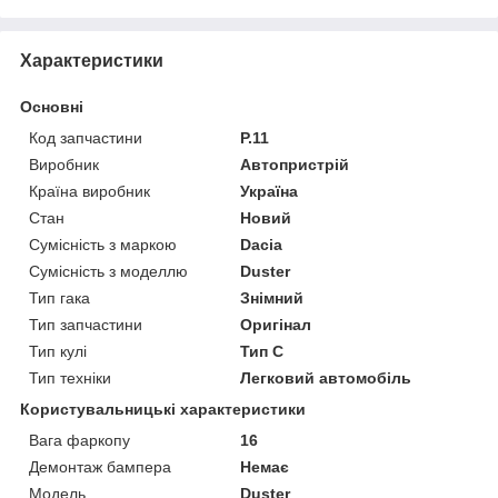
Характеристики
Основні
Код запчастини
Р.11
Виробник
Автопристрій
Країна виробник
Україна
Стан
Новий
Сумісність з маркою
Dacia
Сумісність з моделлю
Duster
Тип гака
Знімний
Тип запчастини
Оригінал
Тип кулі
Тип C
Тип техніки
Легковий автомобіль
Користувальницькі характеристики
Вага фаркопу
16
Демонтаж бампера
Немає
Мoдель
Duster