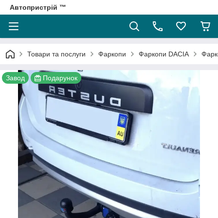
Автопристрій ™
Товари та послуги
Фаркопи
Фаркопи DACIA
Фарк
Завод
Подарунок