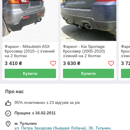
Фаркоп - Mitsubishi ASX
Фаркоп - Kia Sportage
Фарк
Кросовер (2010--) з'ємний
Кросовер (2005-2010)
Крос
на 2 болтах
з'ємний на 2 болтах
з'єм
3 410
3 630
3 7
₴
₴
Купити
Купити
Про нас
95% позитивних з 23 відгуків за рік
Працює з 16.02.2011
м. Тульчин
ул. Петра Захарова (бывшая Лобача), 36, Тульчин,