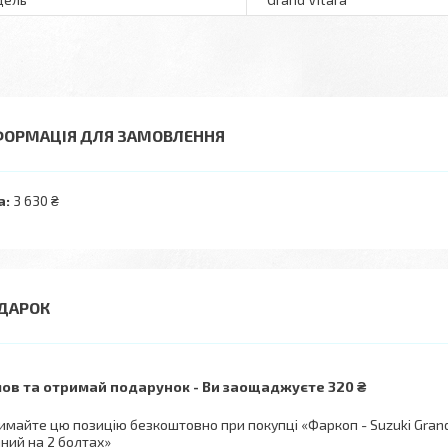
ФОРМАЦІЯ ДЛЯ ЗАМОВЛЕННЯ
а:
3 630 ₴
ов та отримай подарунок
Ви заощаджуєте 320 ₴
имайте цю позицію безкоштовно при покупці «Фаркоп - Suzuki Grand V
мний на 2 болтах»