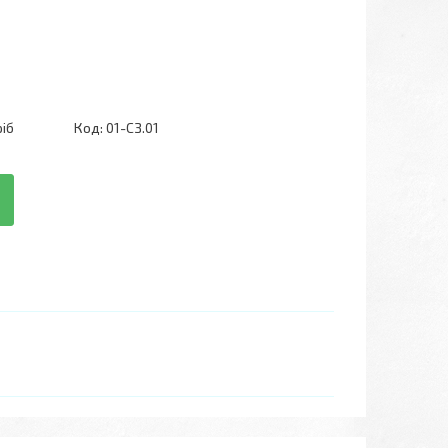
ріб
Код:
01-СЗ.01