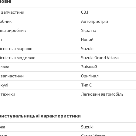
новні
 запчастини
СЗ.1
обник
Автопристрій
їна виробник
Україна
н
Новий
існість з маркою
Suzuki
існість з моделлю
Suzuki Grand Vitara
 гака
Знімний
 запчастини
Оригінал
 кулі
Тип C
 техніки
Легковий автомобіль
ристувальницькі характеристики
рка
Suzuki
дель
Grand Vitara