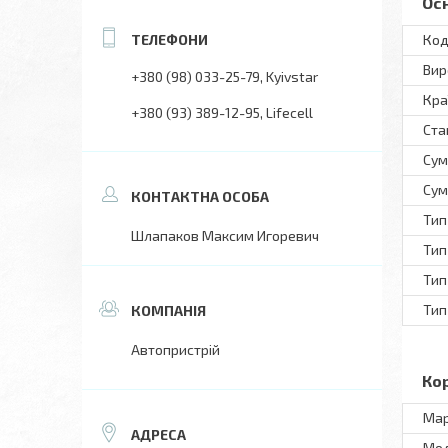
Ос
Код
Вир
+380 (98) 033-25-79
Kyivstar
Кра
+380 (93) 389-12-95
Lifecell
Ста
Сум
Сум
Тип
Шлапаков Максим Игоревич
Тип
Тип
Тип
Автопристрій
Ко
Ма
Мo