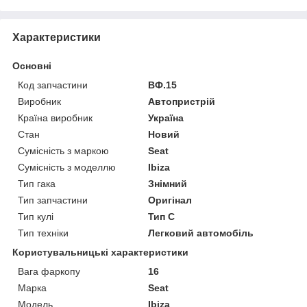
Характеристики
Основні
Код запчастини
ВФ.15
Виробник
Автопристрій
Країна виробник
Україна
Стан
Новий
Сумісність з маркою
Seat
Сумісність з моделлю
Ibiza
Тип гака
Знімний
Тип запчастини
Оригінал
Тип кулі
Тип C
Тип техніки
Легковий автомобіль
Користувальницькі характеристики
Вага фаркопу
16
Марка
Seat
Мoдель
Ibiza