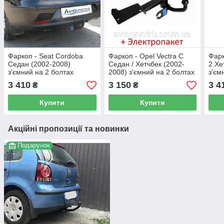
Фаркоп - Seat Cordoba
Фаркоп - Opel Vectra C
Фарк
Седан (2002-2008)
Седан / Хетчбек (2002-
2 Хе
з'ємний на 2 болтах
2008) з'ємний на 2 болтах
з'єм
3 410
3 150
3 4
₴
₴
Купити
Купити
Акційні пропозиції та новинки
Подарунок