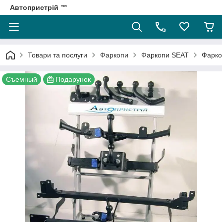
Автопристрій ™
Товари та послуги
Фаркопи
Фаркопи SEAT
Фаркоп
Съемный
Подарунок