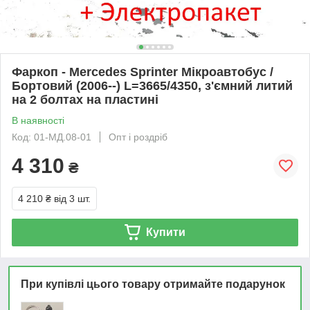
Фаркоп - Mercedes Sprinter Мікроавтобус /
Бортовий (2006--) L=3665/4350, з'ємний литий
на 2 болтах на пластині
В наявності
Код: 01-МД.08-01
Опт і роздріб
4 310
₴
4 210 ₴
від 3 шт.
Купити
При купівлі цього товару отримайте подарунок