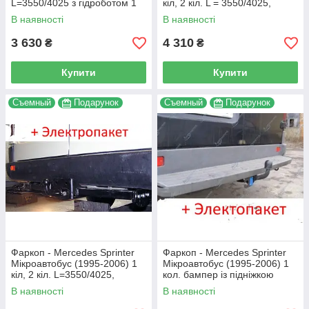
L=3550/4025 з гідроботом 1
кіл, 2 кіл. L = 3550/4025,
кіл, 2 кіл.
з'ємний литий на 2 болтах
В наявності
В наявності
3 630
4 310
₴
₴
Купити
Купити
Съемный
Подарунок
Съемный
Подарунок
Фаркоп - Mercedes Sprinter
Фаркоп - Mercedes Sprinter
Мікроавтобус (1995-2006) 1
Мікроавтобус (1995-2006) 1
кіл, 2 кіл. L=3550/4025,
кол. бампер із підніжкою
з'ємний на 2 болтах на
L=3550/4025, з'ємний 2
В наявності
В наявності
пластині
болтах