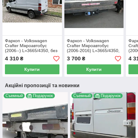
Фаркоп - Volkswagen
Фаркоп - Volkswagen
Фарк
Crafter Мікроавтобус
Crafter Мікроавтобус
Craf
(2006--) L=3665/4350, без
(2006-2016) L=3665/4350,
(200
підніжки, з'ємний литий на
бампер із підніжкою,
нашо
4 310
3 700
4 3
₴
₴
пластині
з'ємний на пластині
лити
Купити
Купити
Акційні пропозиції та новинки
Съемный
Подарунок
Съемный
Подарунок