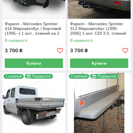
Фаркоп - Mercedes Sprinter
Фаркоп - Mercedes Sprinter
416 Мікроавтобус / Бортовий
313 Мікроавтобус (1995-
(1995--) 1 кол., з'ємний на 2
2006) 1 кол. CDI 3.0, з'ємний
болтах на пластині
на 2 болтах на пластині
В наявності
В наявності
3 700
3 700
₴
₴
Купити
Купити
Съемный
Подарунок
Съемный
Подарунок