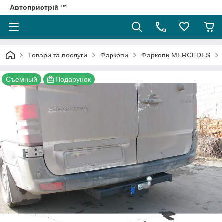
Автопристрій ™
Товари та послуги
Фаркопи
Фаркопи MERCEDES
Съемный
Подарунок