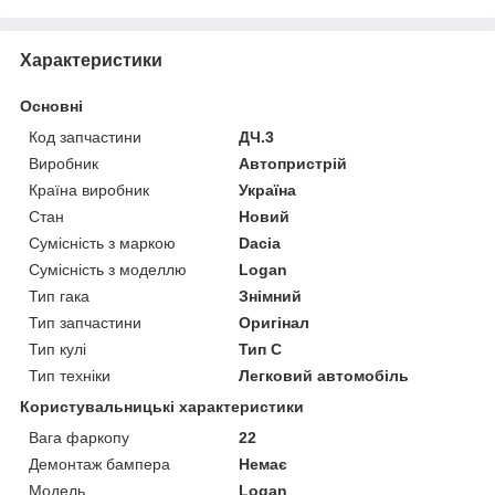
Характеристики
Основні
Код запчастини
ДЧ.3
Виробник
Автопристрій
Країна виробник
Україна
Стан
Новий
Сумісність з маркою
Dacia
Сумісність з моделлю
Logan
Тип гака
Знімний
Тип запчастини
Оригінал
Тип кулі
Тип C
Тип техніки
Легковий автомобіль
Користувальницькі характеристики
Вага фаркопу
22
Демонтаж бампера
Немає
Мoдель
Logan