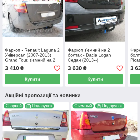
Фаркоп - Renault Laguna 2
Фаркоп з'ємний на 2
Фарк
Універсал (2007-2013)
болтах - Dacia Logan
болт
Grand Tour, з'ємний на 2
Седан (2013--)
Pica
болтах
2013
3 410
3 630
3 6
₴
₴
Купити
Купити
Акційні пропозиції та новинки
Сварной
Подарунок
Съемный
Подарунок