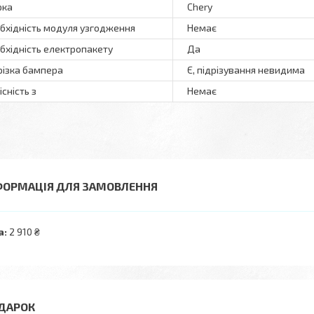
рка
Chery
бхідність модуля узгодження
Немає
бхідність електропакету
Да
різка бампера
Є, підрізування невидима
існість з
Немає
ФОРМАЦІЯ ДЛЯ ЗАМОВЛЕННЯ
а:
2 910 ₴