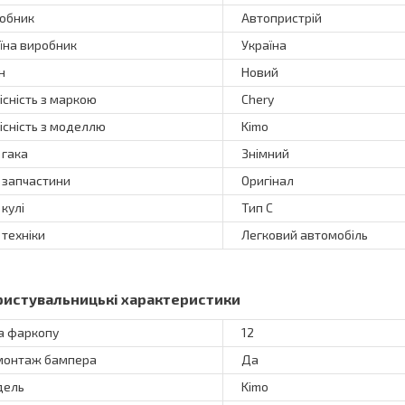
обник
Автопристрій
їна виробник
Україна
н
Новий
існість з маркою
Chery
існість з моделлю
Kimo
 гака
Знімний
 запчастини
Оригінал
 кулі
Тип C
 техніки
Легковий автомобіль
ристувальницькі характеристики
а фаркопу
12
онтаж бампера
Да
дель
Kimo