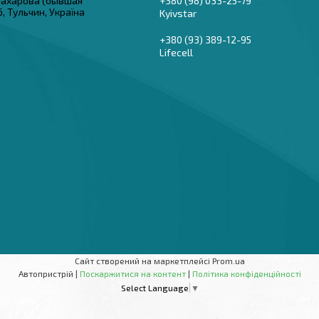
 Захарова (бывшая
+380 (98) 033-25-79
6, Тульчин, Україна
Kyivstar
+380 (93) 389-12-95
Lifecell
Сайт створений на маркетплейсі
Prom.ua
Автопристрій |
Поскаржитися на контент
|
Політика конфіденційності
Select Language
▼