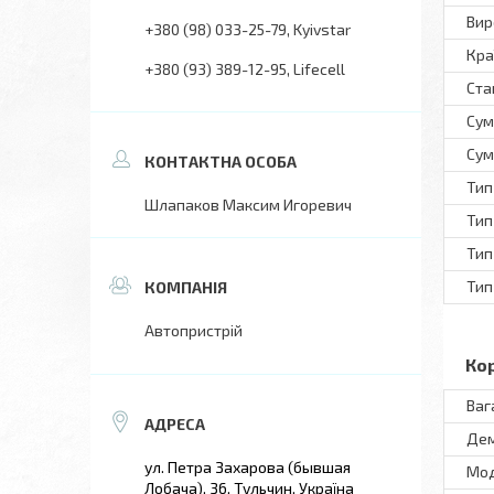
Вир
+380 (98) 033-25-79
Kyivstar
Кра
+380 (93) 389-12-95
Lifecell
Ста
Сум
Сум
Тип
Шлапаков Максим Игоревич
Тип
Тип
Тип
Автопристрій
Ко
Ваг
Дем
ул. Петра Захарова (бывшая
Мo
Лобача), 36, Тульчин, Україна