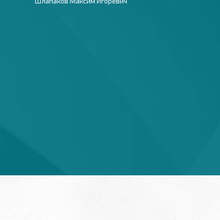
Шлапаков Максим Игоревич