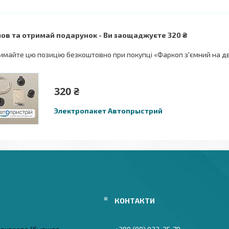
ов та отримай подарунок
Ви заощаджуєте 320 ₴
имайте цю позицію безкоштовно при покупці «Фаркоп з'ємний на дво
320 ₴
Электропакет Автопрыстрий