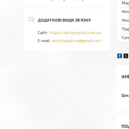
Ма
Нео
Нео
Під
https://autoprystriy.com.ua
Сум
om.shlapakova@gmail.com
ІН
Цін