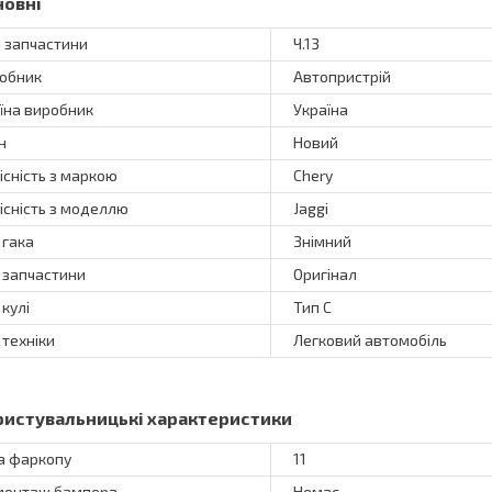
новні
 запчастини
Ч.13
обник
Автопристрій
їна виробник
Україна
н
Новий
існість з маркою
Chery
існість з моделлю
Jaggi
 гака
Знімний
 запчастини
Оригінал
 кулі
Тип C
 техніки
Легковий автомобіль
ристувальницькі характеристики
а фаркопу
11
онтаж бампера
Немає