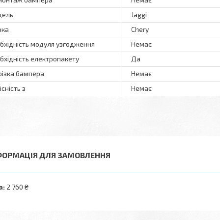
дель
Jaggi
рка
Chery
бхідність модуля узгодження
Немає
бхідність електропакету
Да
різка бампера
Немає
існість з
Немає
ФОРМАЦІЯ ДЛЯ ЗАМОВЛЕННЯ
а:
2 760 ₴