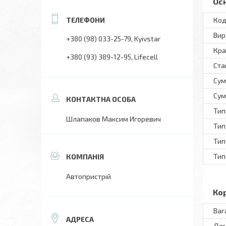
Ос
Код
Вир
+380 (98) 033-25-79
Kyivstar
Кра
+380 (93) 389-12-95
Lifecell
Ста
Сум
Сум
Тип
Шлапаков Максим Игоревич
Тип
Тип
Тип
Автопристрій
Ко
Ваг
Дем