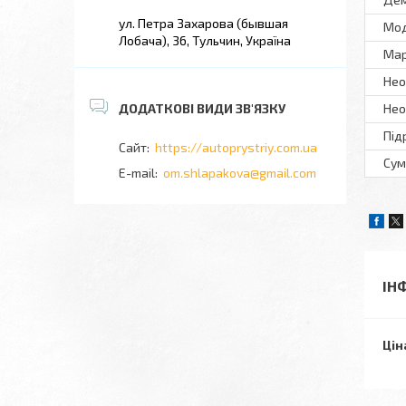
ул. Петра Захарова (бывшая
Мo
Лобача), 36, Тульчин, Україна
Ма
Нео
Нео
Під
https://autoprystriy.com.ua
Сум
om.shlapakova@gmail.com
ІН
Цін