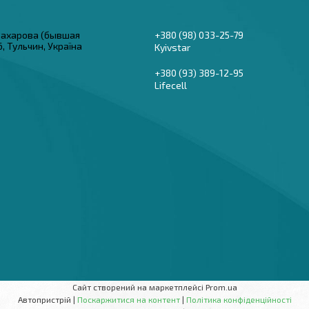
 Захарова (бывшая
+380 (98) 033-25-79
6, Тульчин, Україна
Kyivstar
+380 (93) 389-12-95
Lifecell
Сайт створений на маркетплейсі
Prom.ua
Автопристрій |
Поскаржитися на контент
|
Політика конфіденційності