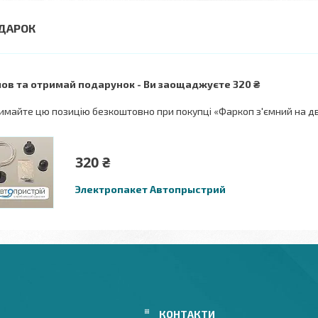
ов та отримай подарунок
Ви заощаджуєте 320 ₴
имайте цю позицію безкоштовно при покупці «Фаркоп з'ємний на дво
320 ₴
Электропакет Автопрыстрий