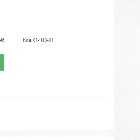
ріб
Код:
01-Ч.13-01