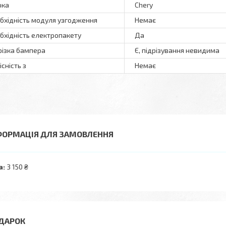
рка
Chery
бхідність модуля узгодження
Немає
бхідність електропакету
Да
різка бампера
Є, підрізування невидима
існість з
Немає
ФОРМАЦІЯ ДЛЯ ЗАМОВЛЕННЯ
а:
3 150 ₴