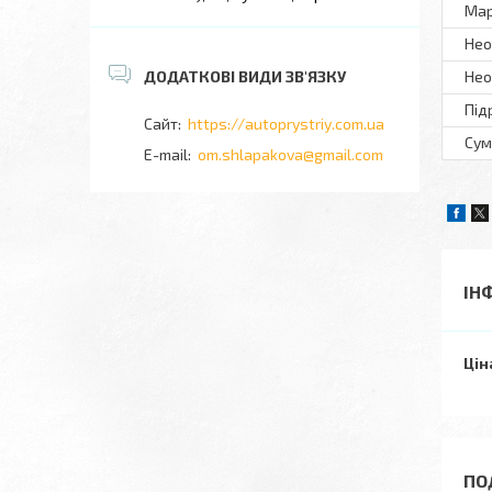
Ма
Нео
Нео
Під
https://autoprystriy.com.ua
Сум
om.shlapakova@gmail.com
ІН
Цін