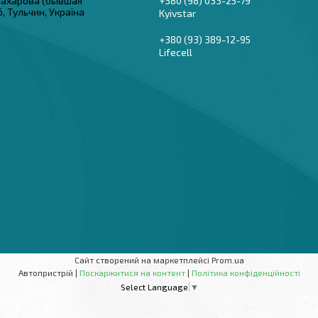
 Захарова (бывшая
+380 (98) 033-25-79
6, Тульчин, Україна
Kyivstar
+380 (93) 389-12-95
Lifecell
Сайт створений на маркетплейсі
Prom.ua
Автопристрій |
Поскаржитися на контент
|
Політика конфіденційності
Select Language
▼