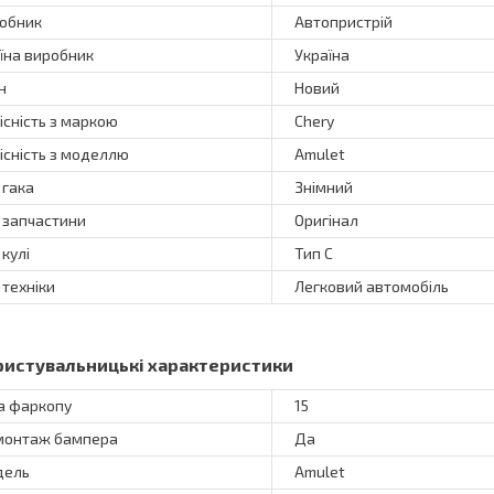
обник
Автопристрій
їна виробник
Україна
н
Новий
існість з маркою
Chery
існість з моделлю
Amulet
 гака
Знімний
 запчастини
Оригінал
 кулі
Тип C
 техніки
Легковий автомобіль
ристувальницькі характеристики
а фаркопу
15
онтаж бампера
Да
дель
Amulet