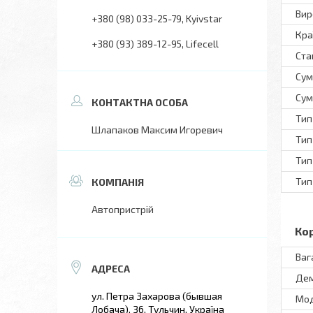
Вир
+380 (98) 033-25-79
Kyivstar
Кра
+380 (93) 389-12-95
Lifecell
Ста
Сум
Сум
Тип
Шлапаков Максим Игоревич
Тип
Тип
Тип
Автопристрій
Ко
Ваг
Дем
ул. Петра Захарова (бывшая
Мo
Лобача), 36, Тульчин, Україна