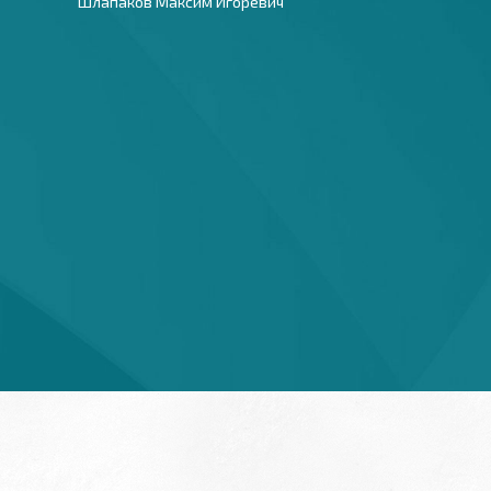
Шлапаков Максим Игоревич