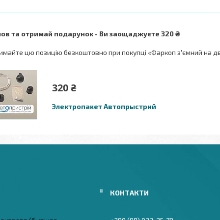
ов та отримай подарунок
Ви заощаджуєте 320 ₴
имайте цю позицію безкоштовно при покупці «Фаркоп з'ємний на дв
320 ₴
Электропакет Автопрыстрий