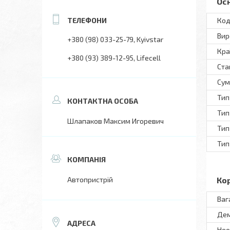
Ос
Код
Вир
+380 (98) 033-25-79
Kyivstar
Кра
+380 (93) 389-12-95
Lifecell
Ста
Сум
Тип
Тип
Шлапаков Максим Игоревич
Тип
Тип
Автопристрій
Ко
Ваг
Дем
Нео