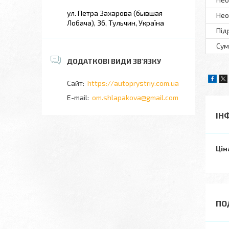
ул. Петра Захарова (бывшая
Нео
Лобача), 36, Тульчин, Україна
Під
Сум
https://autoprystriy.com.ua
om.shlapakova@gmail.com
ІН
Цін