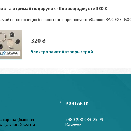
ов та отримай подарунок
Ви заощаджуєте 320 ₴
имайте цю позицію безкоштовно при покупці «Фаркоп BAIC EX5 R500 
320 ₴
Электропакет Автопрыстрий
 Захарова (бывшая
+380 (98) 033-25-79
6, Тульчин, Україна
Kyivstar