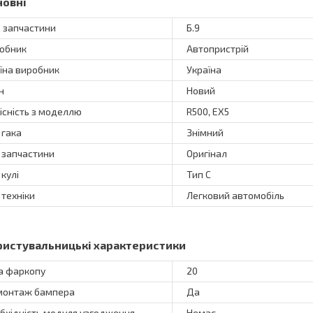
новні
 запчастини
Б.9
обник
Автопристрій
їна виробник
Україна
н
Новий
існість з моделлю
R500, EX5
 гака
Знімний
 запчастини
Оригінал
 кулі
Тип C
 техніки
Легковий автомобіль
ристувальницькі характеристики
а фаркопу
20
онтаж бампера
Да
бхідність модуля узгодження
Немає