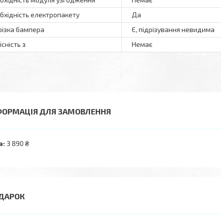
бхідність електропакету
Да
різка бампера
Є, підрізування невидима
існість з
Немає
ФОРМАЦІЯ ДЛЯ ЗАМОВЛЕННЯ
а:
3 890 ₴