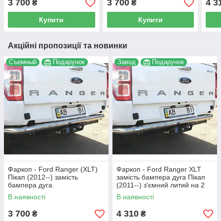
3 700
3 700
4 3
₴
₴
пластині
Купити
Купити
Акційні пропозиції та новинки
Съемный
Подарунок
Завод
Подарунок
Фаркоп - Ford Ranger (XLT)
Фаркоп - Ford Ranger XLT
Пікап (2012--) замість
замість бампера дуга Пікап
бампера дуга
(2011--) з'ємний литий на 2
болтах на пластині
В наявності
В наявності
3 700
4 310
₴
₴