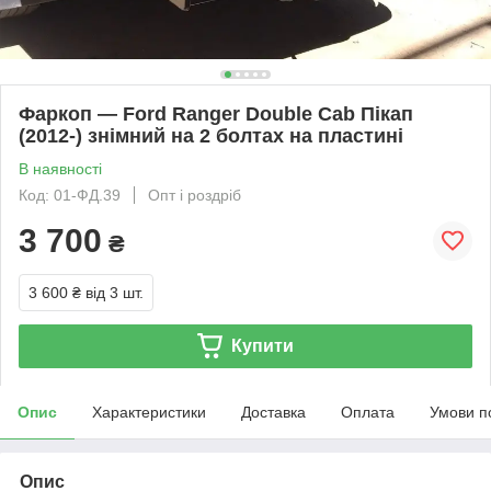
Фаркоп — Ford Ranger Double Cab Пікап
(2012-) знімний на 2 болтах на пластині
В наявності
Код: 01-ФД.39
Опт і роздріб
3 700
₴
3 600 ₴
від 3 шт.
Купити
Опис
Характеристики
Доставка
Оплата
Умови п
Опис