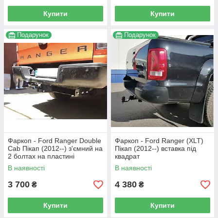
Купити
Купити
Подарунок
Подарунок
Фаркоп - Ford Ranger Double
Фаркоп - Ford Ranger (XLT)
Cab Пікап (2012--) з'ємний на
Пікап (2012--) вставка під
2 болтах на пластині
квадрат
В наявності
В наявності
3 700
4 380
₴
₴
Купити
Купити