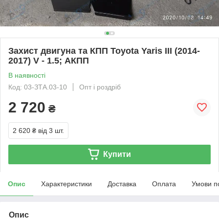
Захист двигуна та КПП Toyota Yaris III (2014-
2017) V - 1.5; АКПП
В наявності
Код: 03-ЗТА.03-10
Опт і роздріб
2 720
₴
2 620 ₴
від 3 шт.
Купити
Опис
Характеристики
Доставка
Оплата
Умови п
Опис