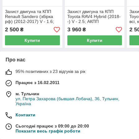
Захист двигуна та КПП
Захист двигуна та КПП
Захи
Renault Sandero (збірка
Toyota RAV4 Hybrid (2018-
Toyo
рф) (2012-2017) V - 1.6;
-) V - 2.5; АКПП
всі,
АКПП
2 500
3 960
2 5
₴
₴
Купити
Купити
Про нас
95% позитивних з 23 відгуків за рік
Працює з 16.02.2011
м. Тульчин
ул. Петра Захарова (бывшая Лобача), 36, Тульчин,
Україна
Контакти
Сьогодні працює з 09:00 до 20:00
Показати весь графік роботи