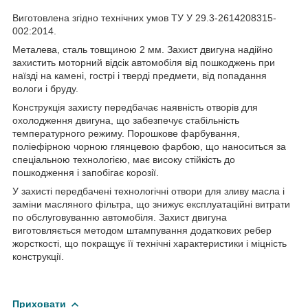
Виготовлена згідно технічних умов ТУ У 29.3-2614208315-
002:2014.
Металева, сталь товщиною 2 мм. Захист двигуна надійно
захистить моторний відсік автомобіля від пошкоджень при
наїзді на камені, гострі і тверді предмети, від попадання
вологи і бруду.
Конструкція захисту передбачає наявність отворів для
охолодження двигуна, що забезпечує стабільність
температурного режиму. Порошкове фарбування,
поліефірною чорною глянцевою фарбою, що наноситься за
спеціальною технологією, має високу стійкість до
пошкодження і запобігає корозії.
У захисті передбачені технологічні отвори для зливу масла і
заміни масляного фільтра, що знижує експлуатаційні витрати
по обслуговуванню автомобіля. Захист двигуна
виготовляється методом штампування додаткових ребер
жорсткості, що покращує її технічні характеристики і міцність
конструкції.
Приховати