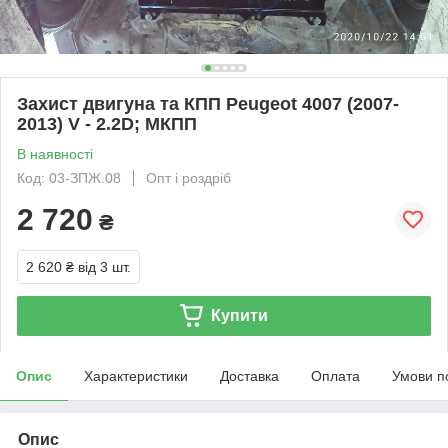
Захист двигуна та КПП Peugeot 4007 (2007-
2013) V - 2.2D; МКПП
В наявності
Код: 03-ЗПЖ.08
Опт і роздріб
2 720
₴
2 620 ₴
від 3 шт.
Купити
Опис
Характеристики
Доставка
Оплата
Умови п
Опис