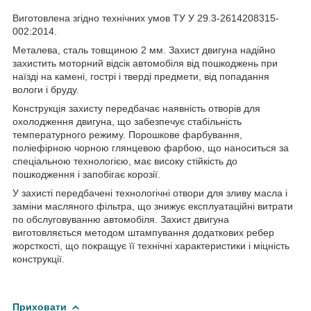
Виготовлена згідно технічних умов ТУ У 29.3-2614208315-
002:2014.
Металева, сталь товщиною 2 мм. Захист двигуна надійно
захистить моторний відсік автомобіля від пошкоджень при
наїзді на камені, гострі і тверді предмети, від попадання
вологи і бруду.
Конструкція захисту передбачає наявність отворів для
охолодження двигуна, що забезпечує стабільність
температурного режиму. Порошкове фарбування,
поліефірною чорною глянцевою фарбою, що наноситься за
спеціальною технологією, має високу стійкість до
пошкодження і запобігає корозії.
У захисті передбачені технологічні отвори для зливу масла і
заміни масляного фільтра, що знижує експлуатаційні витрати
по обслуговуванню автомобіля. Захист двигуна
виготовляється методом штампування додаткових ребер
жорсткості, що покращує її технічні характеристики і міцність
конструкції.
Приховати