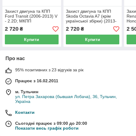
Захист двигуна та КПП
Захист двигуна та КПП
Захи
Ford Transit (2006-2013) V
Skoda Octavia A7 (крім
Rena
- 2.2D; МКПП
української збірки) (2013-
Hond
-) V - 1.6 МКПП, 2.0D;
2.0i
2 720
2 720
2 5
₴
₴
АКПП
Купити
Купити
Про нас
95% позитивних з 23 відгуків за рік
Працює з 16.02.2011
м. Тульчин
ул. Петра Захарова (бывшая Лобача), 36, Тульчин,
Україна
Контакти
Сьогодні працює з 09:00 до 20:00
Показати весь графік роботи