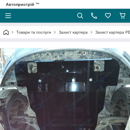
Автопристрій ™
Товари та послуги
Захист картера
Захист картера 