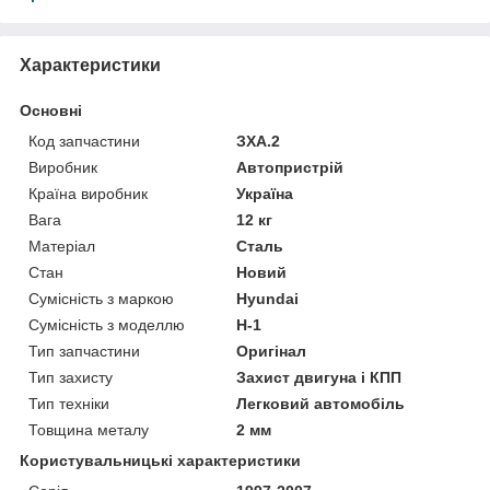
Характеристики
Основні
Код запчастини
ЗХА.2
Виробник
Автопристрій
Країна виробник
Україна
Вага
12 кг
Матеріал
Сталь
Стан
Новий
Сумісність з маркою
Hyundai
Сумісність з моделлю
H-1
Тип запчастини
Оригінал
Тип захисту
Захист двигуна і КПП
Тип техніки
Легковий автомобіль
Товщина металу
2 мм
Користувальницькі характеристики