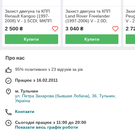
Захист двигуна та КПП
Захист двигуна та КПП
Захи
Renault Kangoo (1997-
Land Rover Freelander
Peug
2008) V - 1.5CDI; МКПП
(1997-2006) V - 2.0D;
V - 
МКПП
2 500
3 040
2 7
₴
₴
Купити
Купити
Про нас
95% позитивних з 23 відгуків за рік
Працює з 16.02.2011
м. Тульчин
ул. Петра Захарова (бывшая Лобача), 36, Тульчин,
Україна
Контакти
Сьогодні працює з 11:00 до 20:00
Показати весь графік роботи