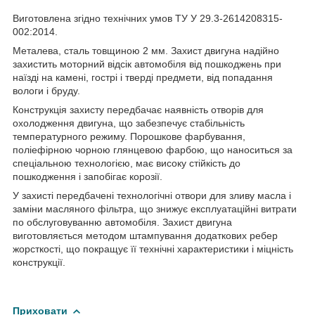
Виготовлена згідно технічних умов ТУ У 29.3-2614208315-
002:2014.
Металева, сталь товщиною 2 мм. Захист двигуна надійно
захистить моторний відсік автомобіля від пошкоджень при
наїзді на камені, гострі і тверді предмети, від попадання
вологи і бруду.
Конструкція захисту передбачає наявність отворів для
охолодження двигуна, що забезпечує стабільність
температурного режиму. Порошкове фарбування,
поліефірною чорною глянцевою фарбою, що наноситься за
спеціальною технологією, має високу стійкість до
пошкодження і запобігає корозії.
У захисті передбачені технологічні отвори для зливу масла і
заміни масляного фільтра, що знижує експлуатаційні витрати
по обслуговуванню автомобіля. Захист двигуна
виготовляється методом штампування додаткових ребер
жорсткості, що покращує її технічні характеристики і міцність
конструкції.
Приховати