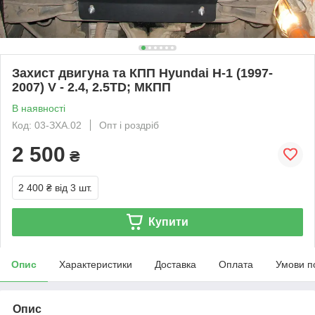
Захист двигуна та КПП Hyundai H-1 (1997-
2007) V - 2.4, 2.5TD; МКПП
В наявності
Код: 03-ЗХА.02
Опт і роздріб
2 500
₴
2 400 ₴
від 3 шт.
Купити
Опис
Характеристики
Доставка
Оплата
Умови п
Опис