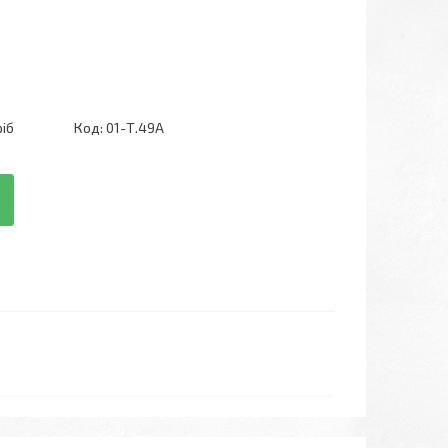
ріб
Код:
01-Т.49А