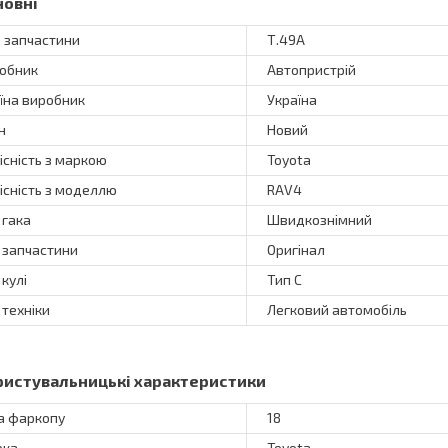
новні
 запчастини
Т.49А
обник
Автопристрій
їна виробник
Україна
н
Новий
існість з маркою
Toyota
існість з моделлю
RAV4
 гака
Швидкознімний
 запчастини
Оригінал
 кулі
Тип C
 техніки
Легковий автомобіль
ристувальницькі характеристики
а фаркопу
18
рка
Toyota