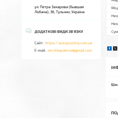
ул. Петра Захарова (бывшая
Мo
Лобача), 36, Тульчин, Україна
Нео
Нео
Сум
https://autoprystriy.com.ua
om.shlapakova@gmail.com
ІН
Цін