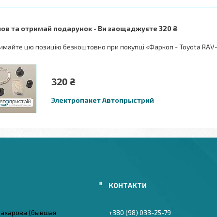
ов та отримай подарунок
Ви заощаджуєте 320 ₴
имайте цю позицію безкоштовно при покупці «Фаркоп - Toyota RAV-
320 ₴
Электропакет Автопрыстрий
 Захарова (бывшая
+380 (98) 033-25-79