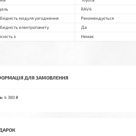
дель
RAV4
бхідність модуля узгодження
Рекомендується
бхідність електропакету
Да
існість з
Немає
ФОРМАЦІЯ ДЛЯ ЗАМОВЛЕННЯ
а:
4 380 ₴