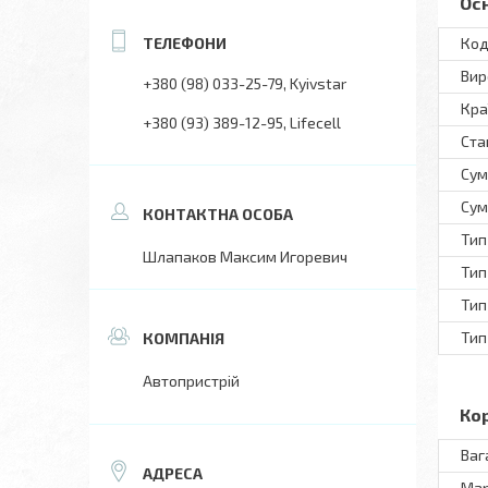
Ос
Код
Вир
+380 (98) 033-25-79
Kyivstar
Кра
+380 (93) 389-12-95
Lifecell
Ста
Сум
Сум
Тип
Шлапаков Максим Игоревич
Тип
Тип
Тип
Автопристрій
Ко
Ваг
Ма