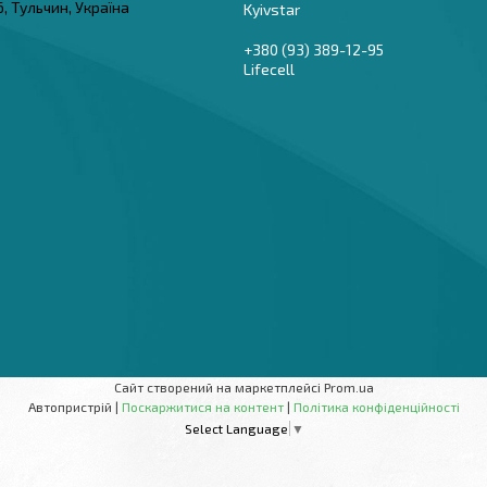
6, Тульчин, Україна
Kyivstar
+380 (93) 389-12-95
Lifecell
Сайт створений на маркетплейсі
Prom.ua
Автопристрій |
Поскаржитися на контент
|
Політика конфіденційності
Select Language
▼