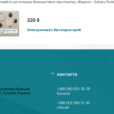
имайте цю позицію безкоштовно при покупці «Фаркоп - Subaru Outb
320 ₴
Электропакет Автопрыстрий
 Захарова (бывшая
+380 (98) 033-25-79
6, Тульчин, Україна
Kyivstar
+380 (93) 389-12-95
Lifecell