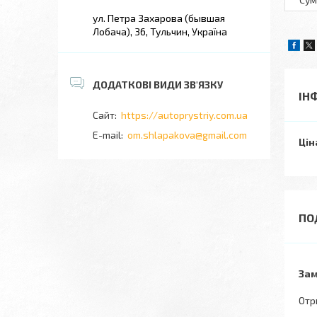
ул. Петра Захарова (бывшая
Лобача), 36, Тульчин, Україна
ІН
https://autoprystriy.com.ua
om.shlapakova@gmail.com
Цін
Зам
Отр