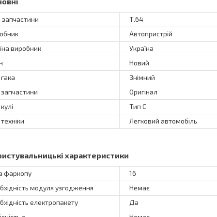
новні
 запчастини
Т.64
обник
Автопристрій
їна виробник
Україна
н
Новий
 гака
Знімний
 запчастини
Оригінал
 кулі
Тип C
 техніки
Легковий автомобіль
ристувальницькі характеристики
а фаркопу
16
бхідність модуля узгодження
Немає
бхідність електропакету
Да
існість з
Немає