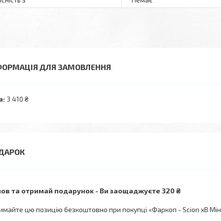
ФОРМАЦІЯ ДЛЯ ЗАМОВЛЕННЯ
а:
3 410 ₴
ов та отримай подарунок
Ви заощаджуєте 320 ₴
имайте цю позицію безкоштовно при покупці «Фаркоп - Scion xB Міні