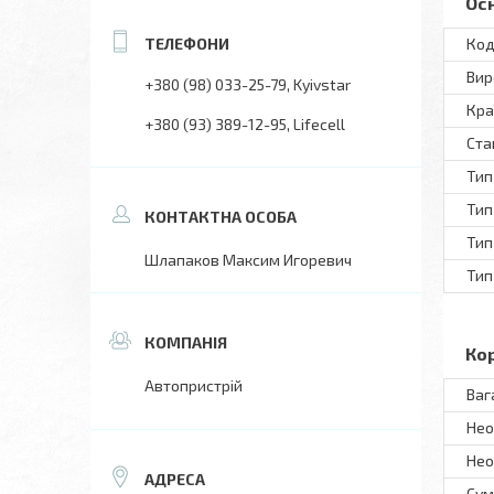
Ос
Код
Вир
+380 (98) 033-25-79
Kyivstar
Кра
+380 (93) 389-12-95
Lifecell
Ста
Тип
Тип
Тип
Шлапаков Максим Игоревич
Тип
Ко
Автопристрій
Ваг
Нео
Нео
Сум