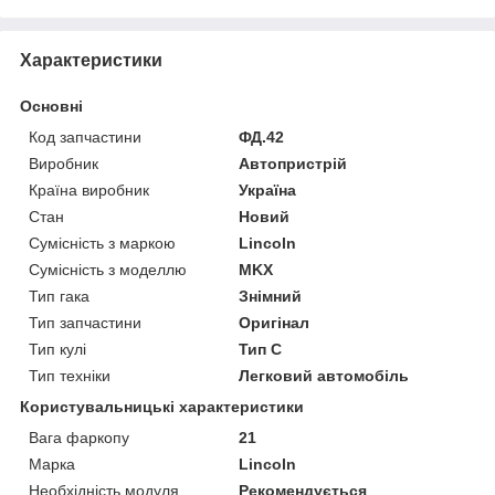
Характеристики
Основні
Код запчастини
ФД.42
Виробник
Автопристрій
Країна виробник
Україна
Стан
Новий
Сумісність з маркою
Lincoln
Сумісність з моделлю
MKX
Тип гака
Знімний
Тип запчастини
Оригінал
Тип кулі
Тип C
Тип техніки
Легковий автомобіль
Користувальницькі характеристики
Вага фаркопу
21
Марка
Lincoln
Необхідність модуля
Рекомендується