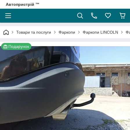
Автопристрій ™
Товари та послуги
Фаркопи
Фаркопи LINCOLN
Фа
Подарунок