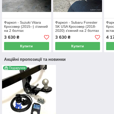
Фаркоп - Suzuki Vitara
Фаркоп - Subaru Forester
Фарк
Кросовер (2015--) з'ємний
SK USA Кросовер (2018-
Крос
на 2 болтах
2020) з'ємний на 2 болтах
вста
3 630
3 630
4 1
₴
₴
Купити
Купити
Акційні пропозиції та новинки
Подарунок