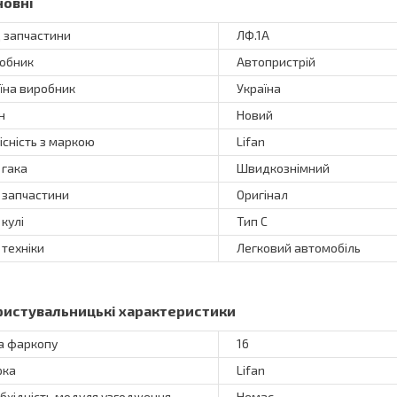
новні
 запчастини
ЛФ.1А
обник
Автопристрій
їна виробник
Україна
н
Новий
існість з маркою
Lifan
 гака
Швидкознімний
 запчастини
Оригінал
 кулі
Тип C
 техніки
Легковий автомобіль
ристувальницькі характеристики
а фаркопу
16
рка
Lifan
бхідність модуля узгодження
Немає