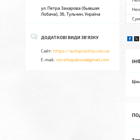
ул. Петра Захарова (бывшая
Нео
Лобача), 36, Тульчин, Україна
Сум
https://autoprystriy.com.ua
om.shlapakova@gmail.com
ІН
Цін
Зам