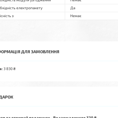
бхідність електропакету
Да
існість з
Немає
ФОРМАЦІЯ ДЛЯ ЗАМОВЛЕННЯ
а:
3 830 ₴
ов та отримай подарунок
Ви заощаджуєте 320 ₴