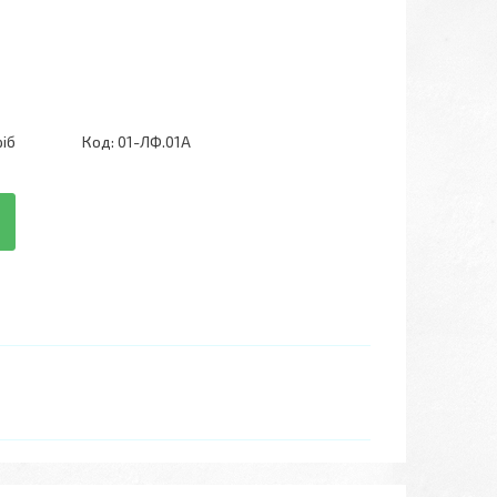
ріб
Код:
01-ЛФ.01А