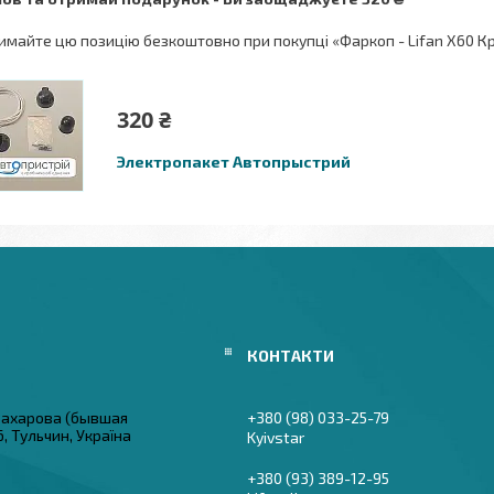
имайте цю позицію безкоштовно при покупці «Фаркоп - Lifan X60 Кр
320 ₴
Электропакет Автопрыстрий
 Захарова (бывшая
+380 (98) 033-25-79
6, Тульчин, Україна
Kyivstar
+380 (93) 389-12-95