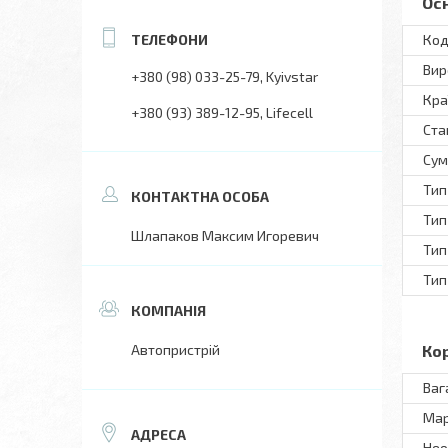
Ос
Код
Вир
+380 (98) 033-25-79
Kyivstar
Кра
+380 (93) 389-12-95
Lifecell
Ста
Сум
Тип
Тип
Шлапаков Максим Игоревич
Тип
Тип
Автопристрій
Ко
Ваг
Ма
Нео