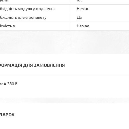
бхідність модуля узгодження
Немає
бхідність електропакету
Да
існість з
Немає
ФОРМАЦІЯ ДЛЯ ЗАМОВЛЕННЯ
а:
4 380 ₴