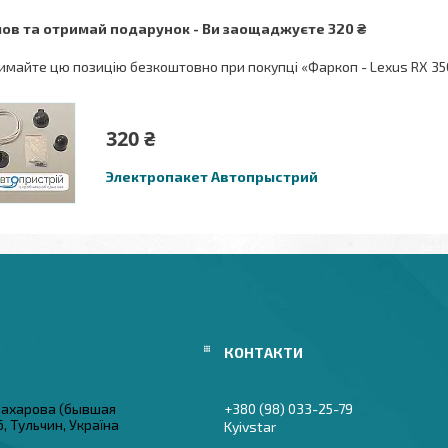
ов та отримай подарунок
Ви заощаджуєте 320 ₴
имайте цю позицію безкоштовно при покупці «Фаркоп - Lexus RX 35
320 ₴
Электропакет Автопрыстрий
 Захарова (бывшая
+380 (98) 033-25-79
6, Тульчин, Україна
Kyivstar