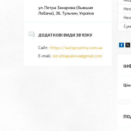
ул. Петра Захарова (бывшая
Нео
Лобача), 36, Тульчин, Україна
Нео
Сум
https://autoprystriy.com.ua
om.shlapakova@gmail.com
ІН
Цін