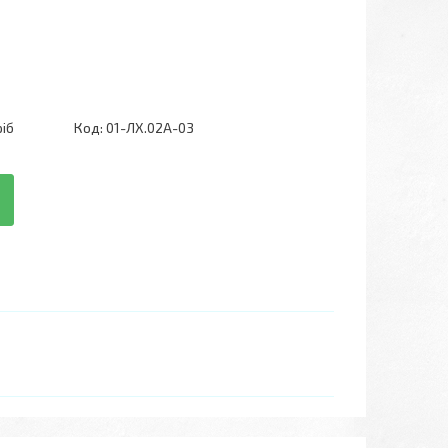
ріб
Код:
01-ЛХ.02А-03