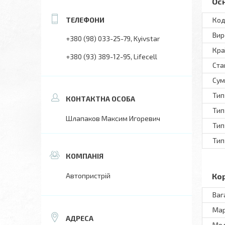
Ос
Код
Вир
+380 (98) 033-25-79
Kyivstar
Кра
+380 (93) 389-12-95
Lifecell
Ста
Сум
Тип
Тип
Шлапаков Максим Игоревич
Тип
Тип
Автопристрій
Ко
Ваг
Ма
Мo