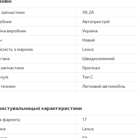
новні
 запчастини
ЛХ.2А
обник
Автопристрій
їна виробник
Україна
н
Новий
існість з маркою
Lexus
 гака
Швидкознімний
 запчастини
Оригінал
 кулі
Тип C
 техніки
Легковий автомобіль
ристувальницькі характеристики
а фаркопу
17
рка
Lexus
дель
RX