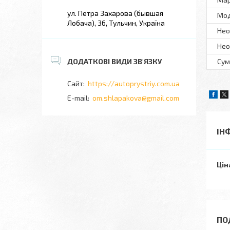
ул. Петра Захарова (бывшая
Мo
Лобача), 36, Тульчин, Україна
Нео
Нео
Сум
https://autoprystriy.com.ua
om.shlapakova@gmail.com
ІН
Цін