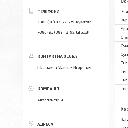
Ос
Код
Вир
+380 (98) 033-25-79
Kyivstar
Кра
+380 (93) 389-12-95
Lifecell
Ста
Сум
Сум
Тип
Шлапаков Максим Игоревич
Тип
Тип
Тип
Автопристрій
Ко
Ваг
Ма