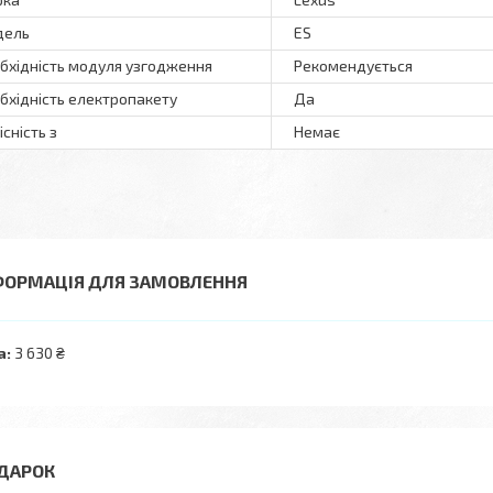
дель
ES
бхідність модуля узгодження
Рекомендується
бхідність електропакету
Да
існість з
Немає
ФОРМАЦІЯ ДЛЯ ЗАМОВЛЕННЯ
а:
3 630 ₴