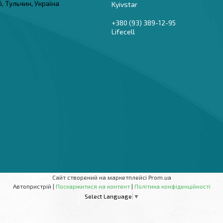
6, Тульчин, Україна
Kyivstar
+380 (93) 389-12-95
Lifecell
Сайт створений на маркетплейсі
Prom.ua
Автопристрій |
Поскаржитися на контент
|
Політика конфіденційності
Select Language
▼