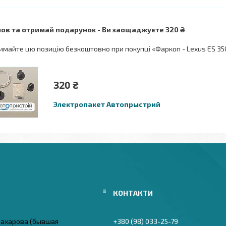
ов та отримай подарунок
Ви заощаджуєте 320 ₴
имайте цю позицію безкоштовно при покупці «Фаркоп - Lexus ES 350
320 ₴
Электропакет Автопрыстрий
 Захарова (бывшая
+380 (98) 033-25-79