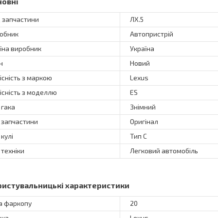
новні
 запчастини
ЛХ.5
обник
Автопристрій
їна виробник
Україна
н
Новий
існість з маркою
Lexus
існість з моделлю
ES
 гака
Знімний
 запчастини
Оригінал
 кулі
Тип C
 техніки
Легковий автомобіль
ристувальницькі характеристики
а фаркопу
20
рка
Lexus