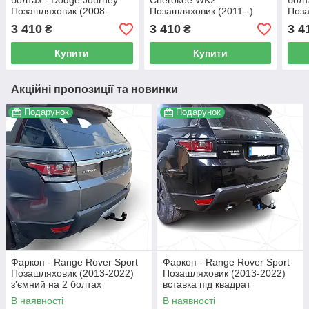
болтах - Dodge Journey
Cherokee WK2
болт
Позашляховик (2008-
Позашляховик (2011--)
Поза
2011)
з'ємний на 2 болтах
2011
3 410
3 410
3 4
₴
₴
Купити
Купити
Акційні пропозиції та новинки
Подарунок
Подарунок
Фаркоп - Range Rover Sport
Фаркоп - Range Rover Sport
Позашляховик (2013-2022)
Позашляховик (2013-2022)
з'ємний на 2 болтах
вставка під квадрат
В наявності
В наявності