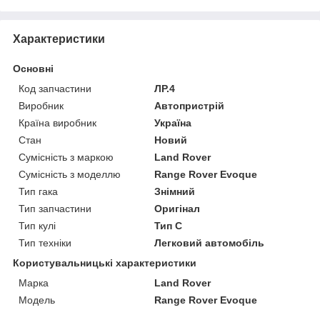
Характеристики
Основні
Код запчастини
ЛР.4
Виробник
Автопристрій
Країна виробник
Україна
Стан
Новий
Сумісність з маркою
Land Rover
Сумісність з моделлю
Range Rover Evoque
Тип гака
Знімний
Тип запчастини
Оригінал
Тип кулі
Тип C
Тип техніки
Легковий автомобіль
Користувальницькі характеристики
Марка
Land Rover
Мoдель
Range Rover Evoque