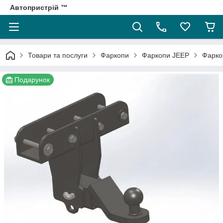
Автопристрій ™
Товари та послуги
Фаркопи
Фаркопи JEEP
Фарко
Подарунок