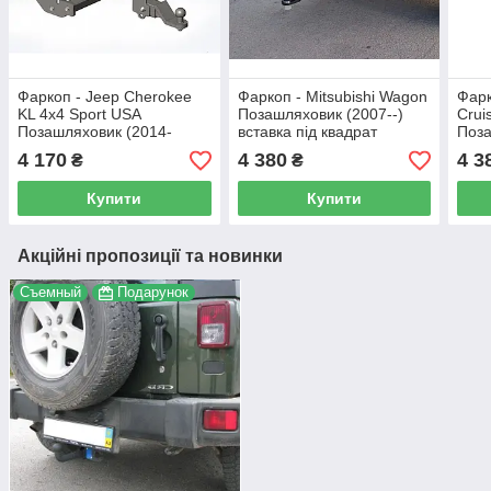
Фаркоп - Jeep Cherokee
Фаркоп - Mitsubishi Wagon
Фарк
KL 4х4 Sport USA
Позашляховик (2007--)
Crui
Позашляховик (2014-
вставка під квадрат
Поза
2018) вставка під квадрат
2007
4 170
4 380
4 3
₴
₴
Купити
Купити
Акційні пропозиції та новинки
Съемный
Подарунок