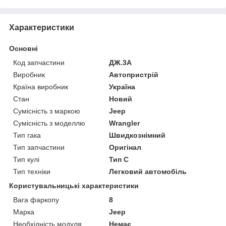
Характеристики
Основні
Код запчастини
ДЖ.3А
Виробник
Автопристрій
Країна виробник
Україна
Стан
Новий
Сумісність з маркою
Jeep
Сумісність з моделлю
Wrangler
Тип гака
Швидкознімний
Тип запчастини
Оригінал
Тип кулі
Тип C
Тип техніки
Легковий автомобіль
Користувальницькі характеристики
Вага фаркопу
8
Марка
Jeep
Необхідність модуля
Немає