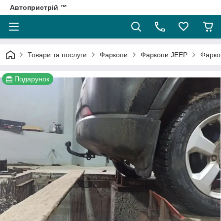
Автопристрій ™
Товари та послуги
Фаркопи
Фаркопи JEEP
Фарко
Подарунок