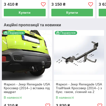
3 410
3 150
3 6
₴
₴
Купити
Купити
Акційні пропозиції та новинки
Подарунок
Подарунок
Фаркоп - Jeep Renegade USA
Фаркоп - Jeep Renegade USA
Кросовер (2014--) вставка під
TrailHawk Кросовер (2014--) з
квадрат
букс. гаком, з'ємний на 2
болтах
В наявності
В наявності
4 310
3 830
₴
₴