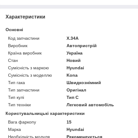
Характеристики
Основні
Код запчастини
Х.34А
Виробник
Автопристрій
Країна виробник
Україна
Стан
Новий
Сумісність з маркою
Hyundai
Сумісність з моделлю
Kona
Тип гака
Швидкознімний
Тип запчастини
Оригінал
Тип кулі
Тип C
Тип техніки
Легковий автомобіль
Користувальницькі характеристики
Вага фаркопу
15
Марка
Hyundai
Необхідність модуля
Рекомендується