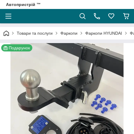
Автопристрій ™
Товари та послуги
Фаркопи
Фаркопи HYUNDAI
Ф
Подарунок