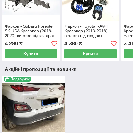
Фаркоп - Subaru Forester
Фаркоп - Toyota RAV-4
Фарк
SK USA Кросовер (2018-
Кросовер (2013-2018)
Крос
2020) вставка під квадрат
вставка під квадрат
елек
болт
4 280
4 380
3 4
₴
₴
Купити
Купити
Акційні пропозиції та новинки
Подарунок