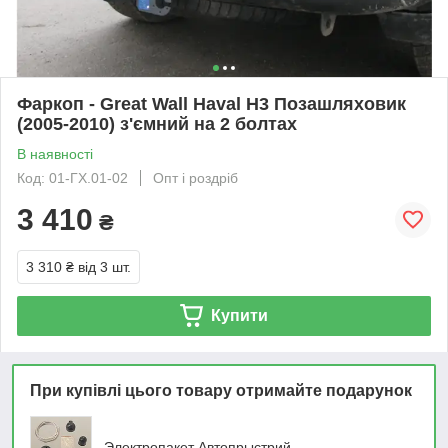
Фаркоп - Great Wall Haval H3 Позашляховик
(2005-2010) з'ємний на 2 болтах
В наявності
Код: 01-ГХ.01-02
Опт і роздріб
3 410
₴
3 310 ₴
від 3 шт.
Купити
При купівлі цього товару отримайте подарунок
Электропакет Автопрыстрий