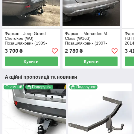
Фаркоп - Jeep Grand
Фаркоп - Mercedes M-
Фарк
Cherokee (WJ)
Class (W163)
H3 П
Позашляховик (1999-
Позашляховик (1997-
2014
2005) з'ємний на 2 болтах
2005) з'ємний на 2 болтах
3 700
2 780
3 4
₴
₴
на пластині
Купити
Купити
Акційні пропозиції та новинки
Съемный
Подарунок
Подарунок