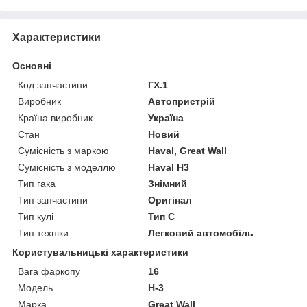
Характеристики
Основні
Код запчастини
ГХ.1
Виробник
Автопристрій
Країна виробник
Україна
Стан
Новий
Сумісність з маркою
Haval, Great Wall
Сумісність з моделлю
Haval H3
Тип гака
Знімний
Тип запчастини
Оригінал
Тип кулі
Тип C
Тип техніки
Легковий автомобіль
Користувальницькі характеристики
Вага фаркопу
16
Мoдель
H-3
Марка
Great Wall