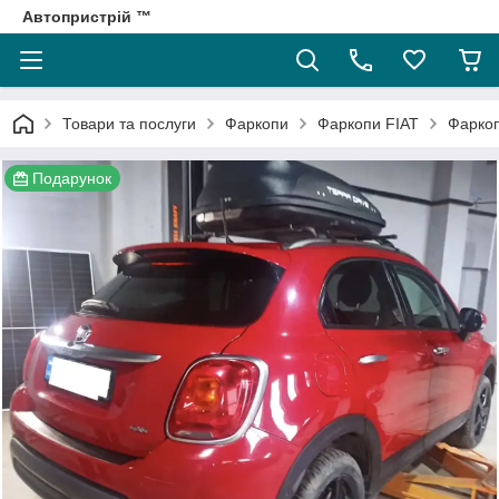
Автопристрій ™
Товари та послуги
Фаркопи
Фаркопи FIAT
Фаркоп
Подарунок