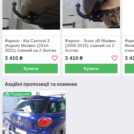
Фаркоп - Kia Carnival 3
Фаркоп - Scion xB Мінівен
Фарк
(Корея) Мінівен (2014-
(2000-2015) з'ємний на 2
Міні
2021) з'ємний на 2 болтах
болтах
з'єм
3 410
3 410
3 4
₴
₴
Купити
Купити
Акційні пропозиції та новинки
Подарунок