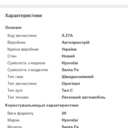
Характеристики
Основні
Код запчастини
Х.27А
Виробник
Автопристрій
Країна виробник
Україна
Стан
Новий
Сумісність з маркою
Hyundai
Сумісність з моделлю
Santa Fe
Тип гака
Швидкознімний
Тип запчастини
Оригінал
Тип кулі
Тип C
Тип техніки
Легковий автомобіль
Користувальницькі характеристики
Вага фаркопу
20
Марка
Hyundai
Мoдель
Santa Fe