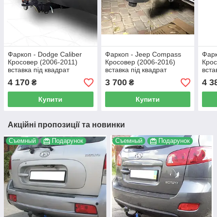
Фаркоп - Dodge Caliber
Фаркоп - Jeep Compass
Фарк
Кросовер (2006-2011)
Кросовер (2006-2016)
Крос
вставка під квадрат
вставка під квадрат
вста
4 170
3 700
4 3
₴
₴
Купити
Купити
Акційні пропозиції та новинки
Съемный
Подарунок
Съемный
Подарунок