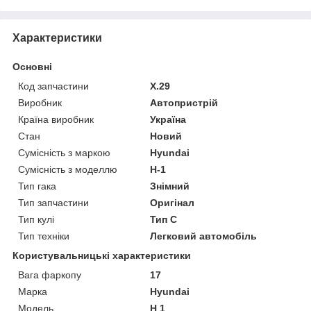
Характеристики
Основні
Код запчастини
Х.29
Виробник
Автопристрій
Країна виробник
Україна
Стан
Новий
Сумісність з маркою
Hyundai
Сумісність з моделлю
H-1
Тип гака
Знімний
Тип запчастини
Оригінал
Тип кулі
Тип C
Тип техніки
Легковий автомобіль
Користувальницькі характеристики
Вага фаркопу
17
Марка
Hyundai
Мoдель
H 1