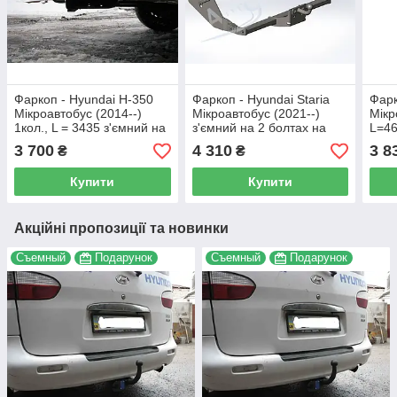
Фаркоп - Hyundai H-350
Фаркоп - Hyundai Staria
Фарк
Мікроавтобус (2014--)
Мікроавтобус (2021--)
Мікр
1кол., L = 3435 з'ємний на
з'ємний на 2 болтах на
L=46
2 болтах на пластині
пластині
болт
3 700
4 310
3 8
₴
₴
Купити
Купити
Акційні пропозиції та новинки
Съемный
Подарунок
Съемный
Подарунок